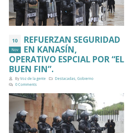
REFUERZAN SEGURIDAD
10
EN KANASÍN,
Nov
OPERATIVO ESPCIAL POR “EL
BUEN FIN”.
By
Voz de la gente
Destacadas
,
Gobierno
0 Comments