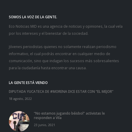
SOMOS LA VOZ DE LA GENTE.
Eco Noticias MID es una agencia de noticias y opiniones, la cual vela
por los intereses y el bienestar de la sociedad.
Jóvenes periodistas quienes no solamente realizan periodismo
informativo, el cual podrás encontrar en cualquier medio de
comunicación, sino que indagan los sucesos más sobresalientes
para la ciudadanía hasta encontrar una causa.
LA GENTE ESTÁ VIENDO
DIPUTADA YUCATECA DE #MORENA DICE ESTAR CON “EL MEJOR”
18 agosto, 2022
“No estamos jugando béisbol” activistas le
responden a Vila
23 junio, 2021