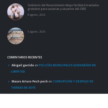
Gobierno del Renacimiento Maya facilitará traslados
gratuitos para usuarias y usuarios del CREE
8 agosto, 2026
5 agosto, 2026
COMENTARIOS RECIENTES
Abigail garrido
en
POLICÍAS MUNICIPALES QUEDARÍAN EN
LIBERTAD
Mauro Arturo Pech pech
en
CORRUPCIÓN Y DESPOJO DE
TIERRAS EN SEYÉ.
Jaxiel palomo
en
JÓVEN BAJO ALGUNA SUSTANCIA ILICITA
PROVOCA 4 ACCIDENTES EN MÉRIDA.