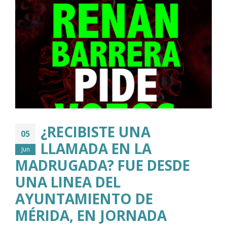
¿RECIBISTE UNA
05
LLAMADA EN LA
Jun
MADRUGADA? FUE DESDE
UNA LINEA DEL
AYUNTAMIENTO DE
MÉRIDA, EN JORNADA