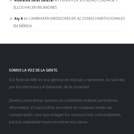
en
PIDEN A LA SOCIEDAD CUIDARSE Y
Adelaida salas salazar
ELLOS HACEN REUNIONES
en
CAMBIARÁN MEDIDORES EN 42 ZONAS HABITACIONALES
Aly B
EN MÉRIDA
SOMOS LA VOZ DE LA GENTE.
Eco Noticias MID es una agencia de noticias y opiniones, la cual vela
por los intereses y el bienestar de la sociedad.
Jóvenes periodistas quienes no solamente realizan periodismo
informativo, el cual podrás encontrar en cualquier medio de
comunicación, sino que indagan los sucesos más sobresalientes
para la ciudadanía hasta encontrar una causa.