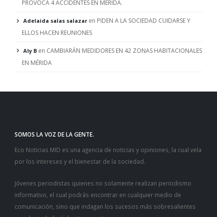
PROVOCA 4 ACCIDENTES EN MÉRIDA.
en
PIDEN A LA SOCIEDAD CUIDARSE Y
Adelaida salas salazar
ELLOS HACEN REUNIONES
en
CAMBIARÁN MEDIDORES EN 42 ZONAS HABITACIONALES
Aly B
EN MÉRIDA
SOMOS LA VOZ DE LA GENTE.
Eco Noticias MID es una agencia de noticias y opiniones, la cual vela
por los intereses y el bienestar de la sociedad.
Jóvenes periodistas quienes no solamente realizan periodismo
informativo, el cual podrás encontrar en cualquier medio de
comunicación, sino que indagan los sucesos más sobresalientes