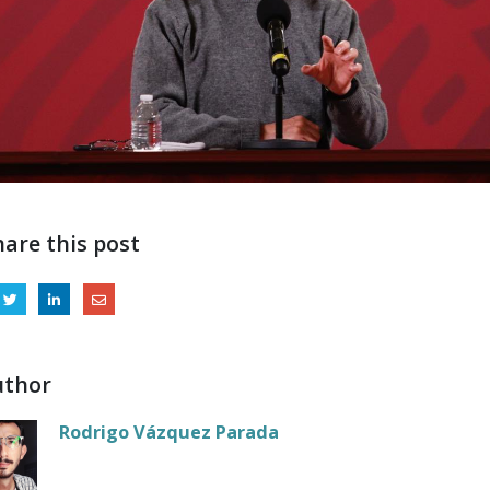
hare this post
uthor
Rodrigo Vázquez Parada