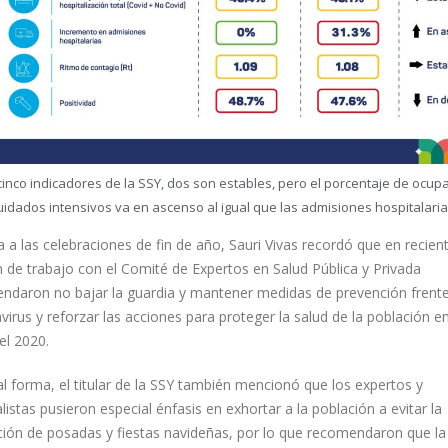
Gobernador Joaquín Díaz
DIPUTADA YUCATECA DE #MO
Mena acompaña a Layda
DICE ESTAR CON “EL MEJOR”
Sansores en su Quinto
18 agosto, 2022
me de Gobierno
, 2026
“No estamos jugand
cinco indicadores de la SSY, dos son estables, pero el porcentaje de ocup
béisbol” activistas le
uidados intensivos va en ascenso al igual que las admisiones hospitalaria
responden a Vila
31 julio, 2026
23 junio, 2021
 a las celebraciones de fin de año, Sauri Vivas recordó que en recien
n de trabajo con el Comité de Expertos en Salud Pública y Privada
5 agosto, 2026
ndaron no bajar la guardia y mantener medidas de prevención frente
irus y reforzar las acciones para proteger la salud de la población e
el 2020.
l forma, el titular de la SSY también mencionó que los expertos y
listas pusieron especial énfasis en exhortar a la población a evitar la
ación de posadas y fiestas navideñas, por lo que recomendaron que la