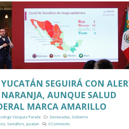
YUCATÁN SEGUIRÁ CON ALER
NARANJA, AUNQUE SALUD
DERAL MARCA AMARILLO
odrigo Vázquez Parada
Destacadas
,
Gobierno
ico
,
Semáforo
,
yucatan
0 Comments