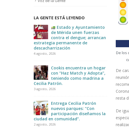
Voz de la Gente
LA GENTE ESTÁ LEYENDO
E #MORENA
Estado y Ayuntamiento
JOR”
de Mérida unen fuerzas
contra el dengue; arrancan
estrategia permanente de
Infor
descacharrización
2 agosto
ugando
De los 
4 agosto, 2026
tas le
c
la
Cookis encuentra un hogar
De cara
con “Haz Match y Adopta”,
reunió
teniendo como madrina a
Cecilia Patrón.
recome
3 agosto, 2026
Coronav
resta d
Entrega Cecilia Patrón
nuevos parques: “Con
De igua
participación diseñamos la
especia
ciudad en comunidad”.
realiz
2 agosto, 2026