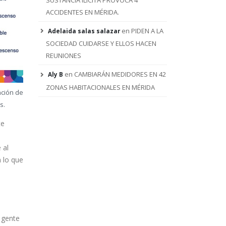
ACCIDENTES EN MÉRIDA.
en
PIDEN A LA
Adelaida salas salazar
SOCIEDAD CUIDARSE Y ELLOS HACEN
RENA
Estado y Ayuntamiento
REUNIONES
de Mérida unen fuerzas
contra el dengue; arrancan
en
CAMBIARÁN MEDIDORES EN 42
Aly B
estrategia permanente de
descacharrización
ZONAS HABITACIONALES EN MÉRIDA
o
ación de
4 agosto, 2026
s.
Cookis encuentra un hogar
te
con “Haz Match y Adopta”,
teniendo como madrina a
Cecilia Patrón.
 al
3 agosto, 2026
n lo que
Entrega Cecilia Patrón
nuevos parques: “Con
participación diseñamos la
ciudad en comunidad”.
 gente
2 agosto, 2026