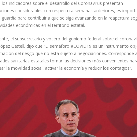
 los indicadores sobre el desarrollo del Coronavirus presentan
uciones considerables con respecto a semanas anteriores, es import
a guardia para contribuir a que se siga avanzando en la reapertura se
ividades económicas en el territorio estatal.
nte, el subsecretario y vocero del gobierno federal sobre el coronavi
ópez Gattell, dijo que “El semáforo #COVID19 es un instrumento obj
imación del riesgo que no está sujeto a negociaciones. Corresponde a
dades sanitarias estatales tomar las decisiones más convenientes par
ar la movilidad social, activar la economía y reducir los contagios”.