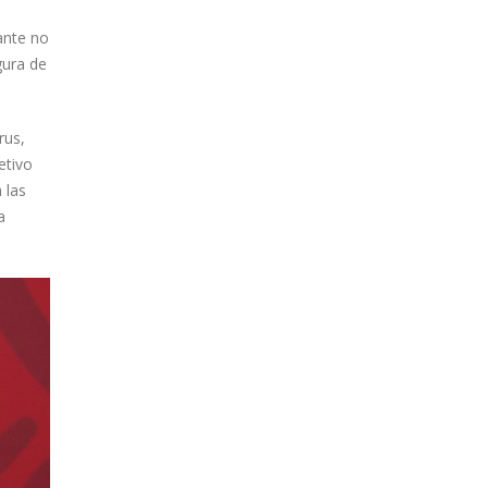
ante no
gura de
rus,
etivo
 las
a