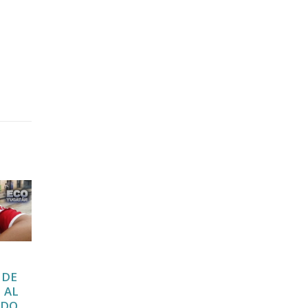
MISIONES
JOVEN PIDE
25
04
 DE
CULTURALES,
AYUDA PARA
 AL
ARRANCA
OPERACIÓN
Oct
Ene
ADO
EN KANASÍN
DE