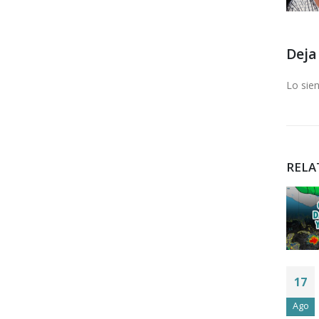
Deja
Lo sie
RELA
SE
07
ELECTROCUTA
ELECTRICISTA
Nov
EN
HUNUCMÁ
HALACHÓ Y
#HUNUCMÁ
10
17
ABALÁ
Colgado de la
INCUMPLEN
Dic
Ago
cometida a
LA LEY