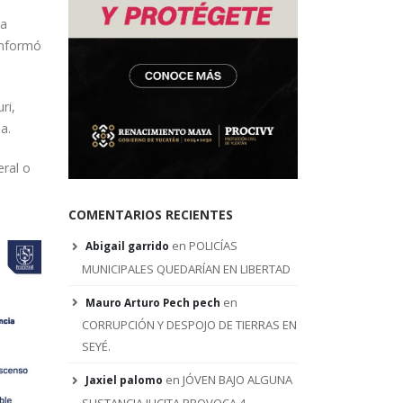
ta
informó
ri,
a.
eral o
COMENTARIOS RECIENTES
en
POLICÍAS
Abigail garrido
MUNICIPALES QUEDARÍAN EN LIBERTAD
en
Mauro Arturo Pech pech
CORRUPCIÓN Y DESPOJO DE TIERRAS EN
SEYÉ.
en
JÓVEN BAJO ALGUNA
Jaxiel palomo
SUSTANCIA ILICITA PROVOCA 4