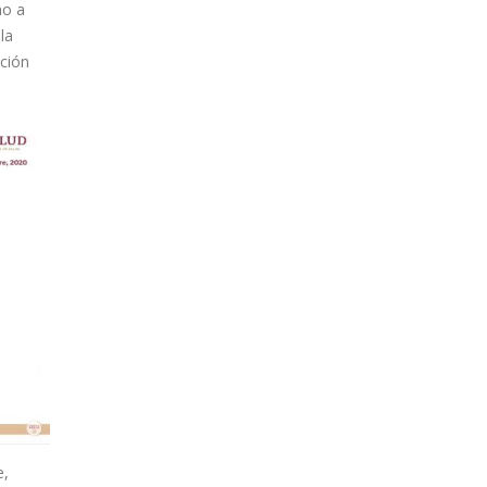
mo a
la
ación
e,