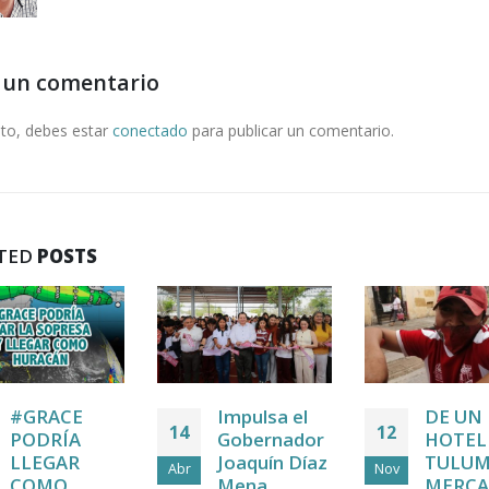
 un comentario
nto, debes estar
conectado
para publicar un comentario.
TED
POSTS
#GRACE
Impulsa el
DE UN
14
12
PODRÍA
Gobernador
HOTEL
LLEGAR
Joaquín Díaz
TULUM
Abr
Nov
COMO
Mena
MERC