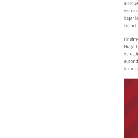
aunque
dismin
bajar l
las act
Finalme
Hugo L
de est
autori
balance