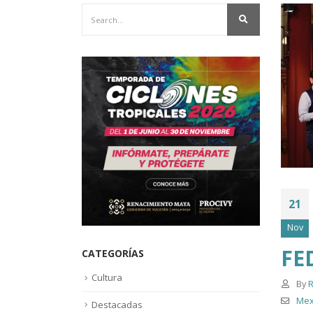
21
Nov
FE
CATEGORÍAS
Cultura
By
R
Mex
Destacadas