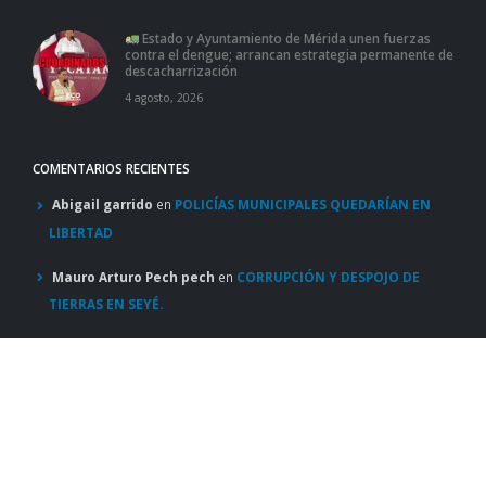
Estado y Ayuntamiento de Mérida unen fuerzas
contra el dengue; arrancan estrategia permanente de
descacharrización
4 agosto, 2026
COMENTARIOS RECIENTES
Abigail garrido
en
POLICÍAS MUNICIPALES QUEDARÍAN EN
LIBERTAD
Mauro Arturo Pech pech
en
CORRUPCIÓN Y DESPOJO DE
TIERRAS EN SEYÉ.
Jaxiel palomo
en
JÓVEN BAJO ALGUNA SUSTANCIA ILICITA
PROVOCA 4 ACCIDENTES EN MÉRIDA.