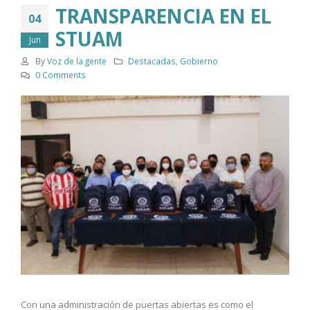
TRANSPARENCIA EN EL
04
STUAM
Jun
By
Voz de la gente
Destacadas
,
Gobierno
0 Comments
Con una administración de puertas abiertas es como el