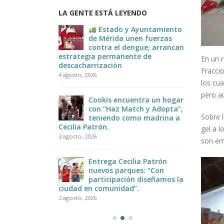
LA GENTE ESTÁ LEYENDO
E #MORENA
Estado y Ayuntamiento
JOR”
de Mérida unen fuerzas
contra el dengue; arrancan
estrategia permanente de
Infor
En un 
descacharrización
2 agosto
Fracci
ugando
4 agosto, 2026
tas le
los cu
la
pero a
Cookis encuentra un hogar
con “Haz Match y Adopta”,
Sobre 
teniendo como madrina a
Cecilia Patrón.
gel a 
3 agosto, 2026
son em
Entrega Cecilia Patrón
nuevos parques: “Con
participación diseñamos la
ciudad en comunidad”.
2 agosto, 2026