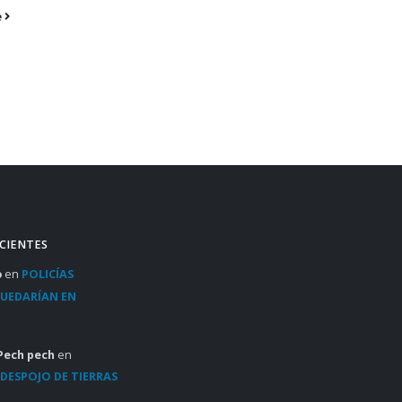
e
CIENTES
o
en
POLICÍAS
QUEDARÍAN EN
Pech pech
en
DESPOJO DE TIERRAS