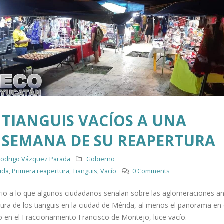
TIANGUIS VACÍOS A UNA
SEMANA DE SU REAPERTURA
odrigo Vázquez Parada
Gobierno
ida
,
Primera reapertura
,
Tianguis
,
Vacío
0 Comments
rio a lo que algunos ciudadanos señalan sobre las aglomeraciones an
ura de los tianguis en la ciudad de Mérida, al menos el panorama en 
o en el Fraccionamiento Francisco de Montejo, luce vacío.