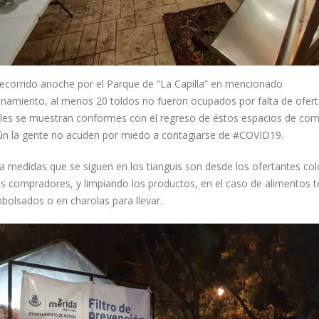
Gobernador Joaquín Díaz
DIPUTADA YUCATECA DE #MO
Mena acompaña a Layda
DICE ESTAR CON “EL MEJOR”
Sansores en su Quinto
18 agosto, 2022
me de Gobierno
recorrido anoche por el Parque de “La Capilla” en mencionado
, 2026
onamiento, al menos 20 toldos no fueron ocupados por falta de ofert
“No estamos jugand
béisbol” activistas le
ales se muestran conformes con el regreso de éstos espacios de com
responden a Vila
31 julio, 2026
ún la gente no acuden por miedo a contagiarse de #COVID19.
23 junio, 2021
la medidas que se siguen en los tianguis son desde los ofertantes co
5 agosto, 2026
los compradores, y limpiando los productos, en el caso de alimentos 
bolsados o en charolas para llevar.