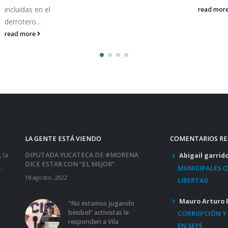
incluidas en el
read mor
derrotero...
read more
LA GENTE ESTÁ VIENDO
COMENTARIOS RE
 la
DIPUTADA YUCATECA DE #MORENA
Abigail garrid
DICE ESTAR CON “EL MEJOR”
.
MUNICIPALES 
18 agosto, 2022
LIBERTAD
Mauro Arturo 
“No estamos jugando
béisbol” activistas le
CORRUPCIÓN Y 
s
responden a Vila
EN SEYÉ.