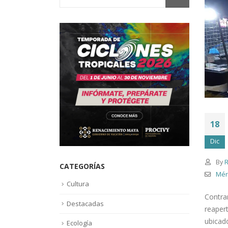
18
Dic
By
R
CATEGORÍAS
Mér
Cultura
Contra
Destacadas
reapert
ubicad
Ecología