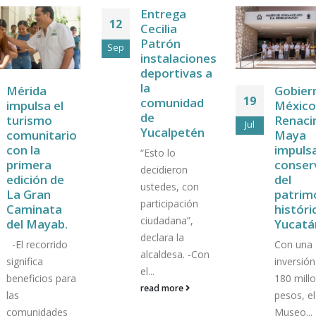
Entrega
12
Cecilia
Patrón
Sep
instalaciones
deportivas a
la
Mérida
Gobier
19
comunidad
impulsa el
México
de
turismo
Renaci
Jul
Yucalpetén
comunitario
Maya
con la
impuls
“Esto lo
primera
conser
decidieron
edición de
del
ustedes, con
La Gran
patrim
participación
Caminata
históri
ciudadana”,
del Mayab.
Yucatá
declara la
-El recorrido
Con una
alcaldesa. -Con
significa
inversión
el...
beneficios para
180 mill
read more
las
pesos, e
comunidades
Museo...