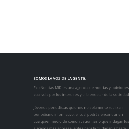
SOMOS LA VOZ DE LA GENTE.
Eco Noticias MID es una agencia de noticias y opiniones,
cual vela por los intereses y el bienestar de la sociedad
Jóvenes periodistas quienes no solamente realizan
periodismo informativo, el cual podrás encontrar en
cualquier medio de comunicación, sino que indagan lo
sucesos más sobresalientes para la ciudadanía hasta