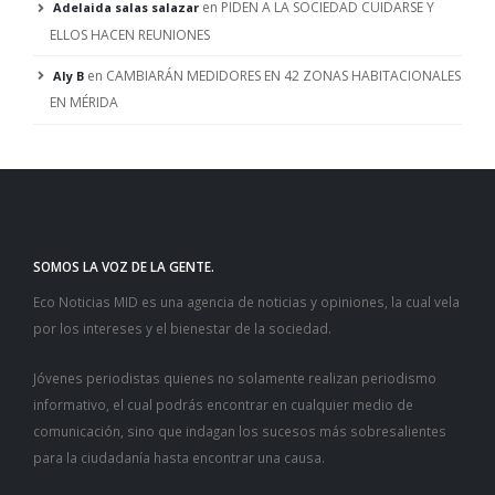
en
PIDEN A LA SOCIEDAD CUIDARSE Y
Adelaida salas salazar
ELLOS HACEN REUNIONES
en
CAMBIARÁN MEDIDORES EN 42 ZONAS HABITACIONALES
Aly B
EN MÉRIDA
SOMOS LA VOZ DE LA GENTE.
Eco Noticias MID es una agencia de noticias y opiniones, la cual vela
por los intereses y el bienestar de la sociedad.
Jóvenes periodistas quienes no solamente realizan periodismo
informativo, el cual podrás encontrar en cualquier medio de
comunicación, sino que indagan los sucesos más sobresalientes
para la ciudadanía hasta encontrar una causa.