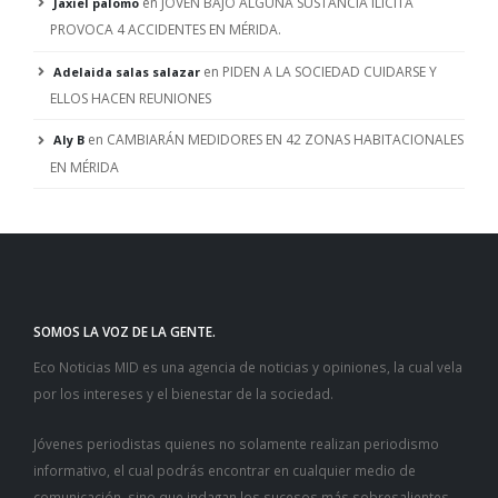
en
JÓVEN BAJO ALGUNA SUSTANCIA ILICITA
Jaxiel palomo
PROVOCA 4 ACCIDENTES EN MÉRIDA.
en
PIDEN A LA SOCIEDAD CUIDARSE Y
Adelaida salas salazar
ELLOS HACEN REUNIONES
en
CAMBIARÁN MEDIDORES EN 42 ZONAS HABITACIONALES
Aly B
EN MÉRIDA
SOMOS LA VOZ DE LA GENTE.
Eco Noticias MID es una agencia de noticias y opiniones, la cual vela
por los intereses y el bienestar de la sociedad.
Jóvenes periodistas quienes no solamente realizan periodismo
informativo, el cual podrás encontrar en cualquier medio de
comunicación, sino que indagan los sucesos más sobresalientes