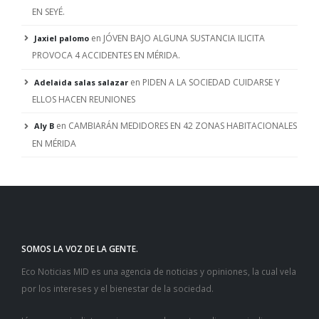
EN SEYÉ.
en
JÓVEN BAJO ALGUNA SUSTANCIA ILICITA
Jaxiel palomo
PROVOCA 4 ACCIDENTES EN MÉRIDA.
en
PIDEN A LA SOCIEDAD CUIDARSE Y
Adelaida salas salazar
ELLOS HACEN REUNIONES
en
CAMBIARÁN MEDIDORES EN 42 ZONAS HABITACIONALES
Aly B
EN MÉRIDA
SOMOS LA VOZ DE LA GENTE.
Eco Noticias MID es una agencia de noticias y opiniones, la cual vela
por los intereses y el bienestar de la sociedad.