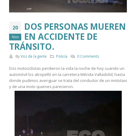
DOS PERSONAS MUEREN
20
EN ACCIDENTE DE
Nov
TRÁNSITO.
By
Voz de la gente
Policía
0 Comments
Dos motociclistas perdieron la vida la noche de hoy cuando un
automóvil los atropelló en la carretera Mérida Valladolid, hasta
donde pudimos averiguar se trata del conductor de un mototaxi
y de una moto quienes parecieron.