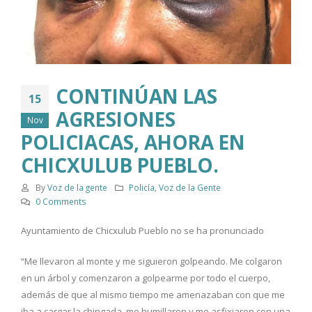
CONTINÚAN LAS
15
AGRESIONES
Nov
POLICIACAS, AHORA EN
CHICXULUB PUEBLO.
By
Voz de la gente
Policía
,
Voz de la Gente
0 Comments
Ayuntamiento de Chicxulub Pueblo no se ha pronunciado
“Me llevaron al monte y me siguieron golpeando. Me colgaron
en un árbol y comenzaron a golpearme por todo el cuerpo,
además de que al mismo tiempo me amenazaban con que me
iba a cargar la chingada, me humillaron y me asfixiaron con una