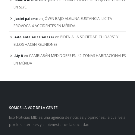
EN SEYÉ.
en
JÓVEN BAJO ALGUNA SUSTANCIA ILICITA
Jaxiel palomo
PROVOCA 4 ACCIDENTES EN MÉRIDA.
en
PIDEN A LA SOCIEDAD CUIDARSE Y
Adelaida salas salazar
ELLOS HACEN REUNIONES
en
CAMBIARÁN MEDIDORES EN 42 ZONAS HABITACIONALES
Aly B
EN MÉRIDA
SOMOS LA VOZ DE LA GENTE.
Eco Noticias MID es una agencia de noticias y opiniones, la cual vela
por los intereses y el bienestar de la sociedad.