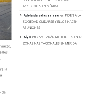
ACCIDENTES EN MÉRIDA.
en
PIDEN A LA
Adelaida salas salazar
SOCIEDAD CUIDARSE Y ELLOS HACEN
RENA
Estado y Ayuntamiento
REUNIONES
de Mérida unen fuerzas
contra el dengue; arrancan
en
CAMBIARÁN MEDIDORES EN 42
Aly B
estrategia permanente de
descacharrización
ZONAS HABITACIONALES EN MÉRIDA
o
 marzo,
4 agosto, 2026
sales,
.
Cookis encuentra un hogar
con “Haz Match y Adopta”,
teniendo como madrina a
re la
Cecilia Patrón.
la
3 agosto, 2026
Entrega Cecilia Patrón
o de
nuevos parques: “Con
participación diseñamos la
ciudad en comunidad”.
2 agosto, 2026