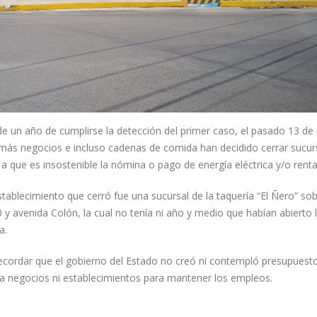
Gobernador Joaquín Díaz
DIPUTADA YUCATECA DE #MO
Mena acompaña a Layda
DICE ESTAR CON “EL MEJOR”
Sansores en su Quinto
18 agosto, 2022
me de Gobierno
, 2026
“No estamos jugand
de un año de cumplirse la detección del primer caso, el pasado 13 de
béisbol” activistas le
más negocios e incluso cadenas de comida han decidido cerrar sucur
responden a Vila
31 julio, 2026
a que es insostenible la nómina o pago de energía eléctrica y/o renta
23 junio, 2021
tablecimiento que cerró fue una sucursal de la taquería “El Ñero” sob
5 agosto, 2026
0 y avenida Colón, la cual no tenía ni año y medio que habían abierto 
a.
ecordar que el gobierno del Estado no creó ni contempló presupuest
a negocios ni establecimientos para mantener los empleos.