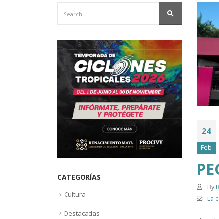
24
Feb
PE
CATEGORÍAS
By
R
Cultura
La c
Destacadas