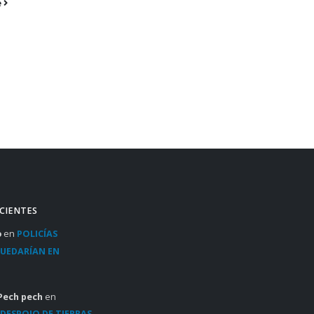
e
homicidas se
quedan en
prisión. Luego
del homicidio
de...
read more
CIENTES
o
en
POLICÍAS
QUEDARÍAN EN
Pech pech
en
DESPOJO DE TIERRAS