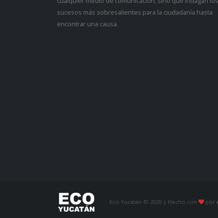
cualquier medio de comunicación, sino que indagan lo
sucesos más sobresalientes para la ciudadanía hasta
encontrar una causa.
Eco Yucatán © 2020 | Hecho con
por