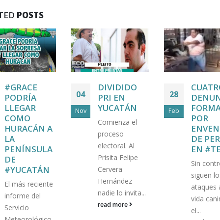
TED
POSTS
#GRACE
DIVIDIDO
CUATR
04
28
PODRÍA
PRI EN
DENUN
LLEGAR
YUCATÁN
FORMA
Nov
Feb
COMO
POR
Comienza el
HURACÁN A
ENVEN
proceso
LA
DE PE
electoral. Al
PENÍNSULA
EN #T
Prisita Felipe
DE
Sin contr
#YUCATÁN
Cervera
siguen lo
Hernández
El más reciente
ataques 
nadie lo invita...
informe del
vida can
read more
Servicio
el...
Meteorológico