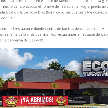
los lugares referentes en el norte de Mérida dejó de existir en la glor
r mucho tiempo adoptó el nombre del restaurante. Hoy el predio ubi
ida Libano y la vía “José Díaz Bolio” cerró sus puertas y fue ocupado 
 de “BBT”
cierre del restaurante donde cientos de familias tienen recuerdos y
as, se remarca la crisis que viven los restaurantes en Yucatán derivad
por la pandemia del Covid-19.