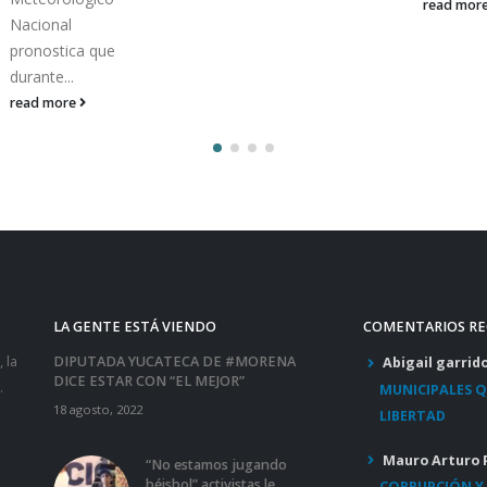
read mor
Nacional
pronostica que
durante...
read more
LA GENTE ESTÁ VIENDO
COMENTARIOS RE
 la
DIPUTADA YUCATECA DE #MORENA
Abigail garrid
DICE ESTAR CON “EL MEJOR”
.
MUNICIPALES 
18 agosto, 2022
LIBERTAD
Mauro Arturo 
“No estamos jugando
béisbol” activistas le
CORRUPCIÓN Y 