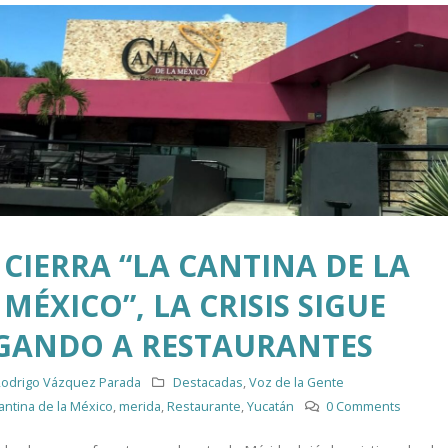
CIERRA “LA CANTINA DE LA
MÉXICO”, LA CRISIS SIGUE
GANDO A RESTAURANTES
odrigo Vázquez Parada
Destacadas
,
Voz de la Gente
antina de la México
,
merida
,
Restaurante
,
Yucatán
0 Comments