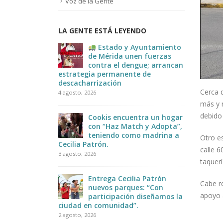
Voz de la Gente
LA GENTE ESTÁ LEYENDO
E #MORENA
Estado y Ayuntamiento
JOR”
de Mérida unen fuerzas
contra el dengue; arrancan
estrategia permanente de
Infor
descacharrización
2 agosto
ugando
Cerca 
4 agosto, 2026
tas le
más y 
la
debido 
Cookis encuentra un hogar
con “Haz Match y Adopta”,
teniendo como madrina a
Otro es
Cecilia Patrón.
calle 6
3 agosto, 2026
taquerí
Entrega Cecilia Patrón
Cabe r
nuevos parques: “Con
apoyo 
participación diseñamos la
ciudad en comunidad”.
2 agosto, 2026