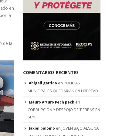
ieta
cado en
por la
o de la
COMENTARIOS RECIENTES
en
POLICÍAS
Abigail garrido
MUNICIPALES QUEDARÍAN EN LIBERTAD
en
Mauro Arturo Pech pech
CORRUPCIÓN Y DESPOJO DE TIERRAS EN
SEYÉ.
en
JÓVEN BAJO ALGUNA
Jaxiel palomo
SUSTANCIA ILICITA PROVOCA 4