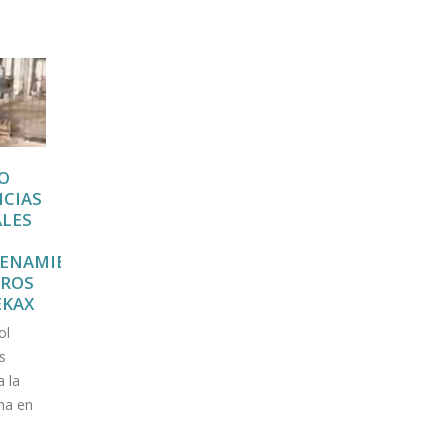
O
FUERTE
FUERTE
04
11
CIAS
VOLCADURA
LLAMADO
LES
EN LA
PARA LA
Ago
Nov
MELITÓN
AUTORIDAD
ENAMIENTO
SALAZAR.
POLICIACA,
RROS
DICE
Una combi
EKAX
DIPUTADO
terminó
LOCAL POR
ol
volcando en la
HOMICIDIO
s
calle 66 con 101
DE
a la
CIUDADANO.
diagonal...
ina en
read more
Policías y
presuntos