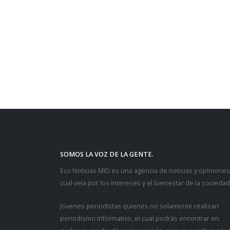
SOMOS LA VOZ DE LA GENTE.
Eco Noticias MID es una agencia de noticias y opiniones,
cual vela por los intereses y el bienestar de la sociedad
Jóvenes periodistas quienes no solamente realizan
periodismo informativo, el cual podrás encontrar en