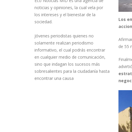
SOMOS LA VOZ DE LA GENTE
Los e
accion
Eco Noticias MID es una agencia de
noticias y opiniones, la cual vela por
Afirma
los intereses y el bienestar de la
de 55 
sociedad.
Finalm
Jóvenes periodistas quienes no
advirt
solamente realizan periodismo
estrat
informativo, el cual podrás encontrar
negoci
en cualquier medio de comunicación,
sino que indagan los sucesos más
sobresalientes para la ciudadanía hasta
encontrar una causa