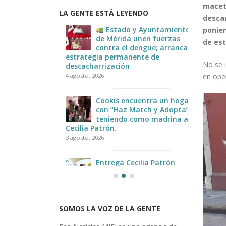
macete
LA GENTE ESTÁ LEYENDO
descar
E #MORENA
Estado y Ayuntamiento
ponien
JOR”
de Mérida unen fuerzas
de est
contra el dengue; arrancan
estrategia permanente de
Infor
No se 
descacharrización
2 agosto
ugando
en ope
4 agosto, 2026
tas le
la
Cookis encuentra un hogar
con “Haz Match y Adopta”,
teniendo como madrina a
Cecilia Patrón.
3 agosto, 2026
Entrega Cecilia Patrón
nuevos parques: “Con
participación diseñamos la
ciudad en comunidad”.
2 agosto, 2026