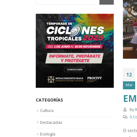
12
Mar
EM
CATEGORÍAS
By
R
Cultura
0 C
Destacadas
El sect
Ecología