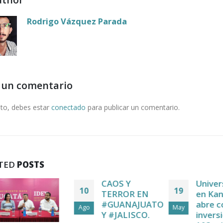
Rodrigo Vázquez Parada
 un comentario
nto, debes estar
conectado
para publicar un comentario.
TED
POSTS
CAOS Y
Univer
10
19
TERROR EN
en Kan
#GUANAJUATO
abre c
Ago
May
Y #JALISCO.
inversi