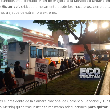
r cambios en el llamado “
Plan de Mejora a la Movilidad Urbana en
 Histórico”
, criticado ampliamente desde los maceteros, cierre de ca
ros alejados de extremo a extremo.
es el presidente de la Cámara Nacional de Comercio, Servicios y Tur
 Mérida) quien tras insistir se realizarán adecuaciones
para quitar 