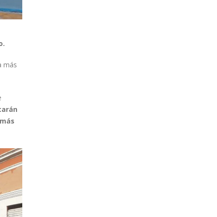
o.
ra más
e
carán
e más