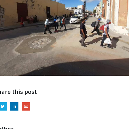
hare this post
uthor